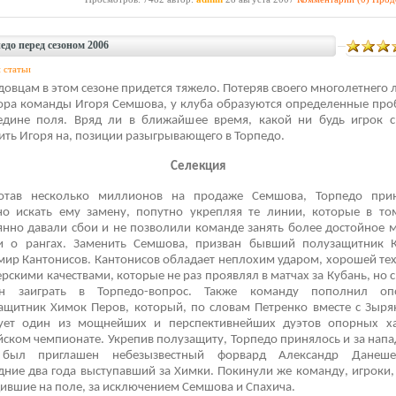
едо перед сезоном 2006
 статьи
довцам в этом сезоне придется тяжело. Потеряв своего многолетнего 
ора команды Игоря Семшова, у клуба образуются определенные пр
едине поля. Вряд ли в ближайшее время, какой ни будь игрок 
ить Игоря на, позиции разыгрывающего в Торпедо.
Селекция
отав несколько миллионов на продаже Семшова, Торпедо при
но искать ему замену, попутно укрепляя те линии, которые в то
янно давали сбои и не позволили команде занять более достойное м
и о рангах. Заменить Семшова, призван бывший полузащитник 
ир Кантонисов. Кантонисов обладает неплохим ударом, хорошей те
ерскими качествами, которые не раз проявлял в матчах за Кубань, но 
н заиграть в Торпедо-вопрос. Также команду пополнил оп
ащитник Химок Перов, который, по словам Петренко вместе с Зыр
ует один из мощнейших и перспективнейших дуэтов опорных х
йском чемпионате. Укрепив полузащиту, Торпедо принялось и за напа
 был приглашен небезызвестный форвард Александр Данешев
дние два года выступавший за Химки. Покинули же команду, игроки,
ившие на поле, за исключением Семшова и Спахича.