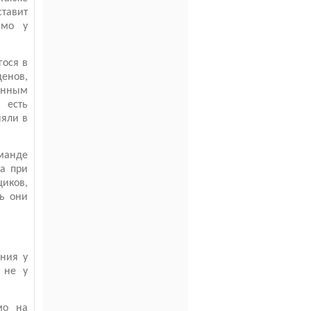
тавит
амо у
гося в
денов,
ленным
 есть
няли в
манде
да при
иков,
рь они
иния у
 не у
мо на