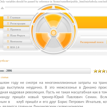
: Only variables should be passed by reference in /home/rumelbet/public_html/mirfutbola.com/ind
::
Главная
::
Регистрация
::
Правила
::
Наш Форум
::
Контакты
Расширенный поиск
::
RSS 2.0
утбола~
мо - 2006
 статьи
ошлом году не смотря на многомиллионные затраты на тран
нда выступила неудачно. В это межсезонье в Динамо прои
дная кадровая революция. Пусть не такая масштабная как в том
манду пришёл новый тренер-Юрий Павлович Семин. Всл
ным в
клуб пришёл и его друг Борис Петрович Игнатьев, к
ь является главным Динамовским селекционером.