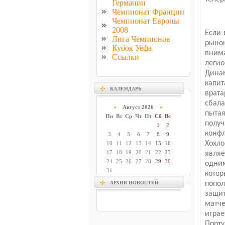
Германии
Чемпионат Франции
Чемпионат Европы
2008
Если 
Лига Чемпионов
рынок
Кубок Уефа
внима
Ссылки
легио
Дина
капи
КАЛЕНДАРЬ
врат
сбал
«
Август 2026
»
пыта
Пн
Вт
Ср
Чт
Пт
Сб
Вс
полу
1
2
конф
3
4
5
6
7
8
9
Хохл
10
11
12
13
14
15
16
17
18
19
20
21
22
23
являе
24
25
26
27
28
29
30
одним
31
котор
попол
АРХИВ НОВОСТЕЙ
защи
матче
играе
Порту