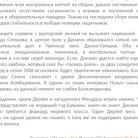
жении всех контрольных матчей на сборах, давала постоянные
вызвано отсутствием сыгранности у игроков и постоянной 
ва в оборонительных порядках. Только на последнем сборе поя
орая стабильность в выборе четверки защитников.
ащита наравне с вратарской линией не вызывает нареканий.
ода Семшова, в центре поля у Динамо образовался самый си
дательный дуэт в Премьер лиге, Данни-Семшов. Оба и
вные, эмоциональные, тихничные, в контрольных матчах
ми в составе своей команды. Если, Динамо удастся найти хо
ого хавбека, который смог бы «таскать рояль» за двух созидател
ару в сезон 2006 остановить будет, практически невозможно. Б
жды Семин связывает с двумя Динамовскими вундеркин
ьями Комбаровами. В одном из своих интервью Палыч сказал
ровы на данный момент не слабее Билялетдинова.
адении, кроме Дерлея и загадочного Мендосы играть некому. 
представляет не игравший год Булыкин, никто не знает. Дина
но требуется форвард мирового класса. Один Дерлей весь 
ь на одном уровне не сможет, к тому же он подвержен хрони
е колена.
Просмотров: 7482 автор:
admin
28 августа 2007
Комментарии (0)
Прод