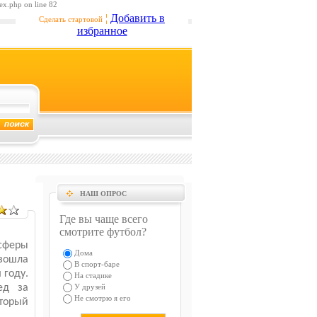
ex.php on line 82
¦
Добавить в
Сделать стартовой
избранное
НАШ ОПРОС
Где вы чаще всего
смотрите футбол?
сферы
Дома
зошла
В спорт-баре
 году.
На стадике
ед за
У друзей
Не смотрю я его
оторый