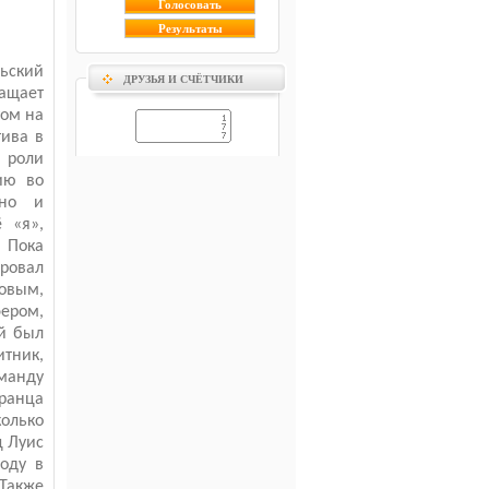
льский
ДРУЗЬЯ И СЧЁТЧИКИ
ращает
том на
тива в
 роли
ию во
ьно и
 «я»,
 Пока
ровал
овым,
ером,
ий был
итник,
манду
ранца
олько
ц Луис
году в
 Также