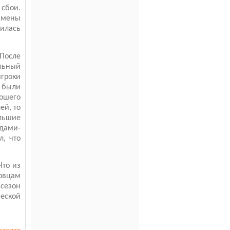
 сбои.
смены
вилась
 После
льный
гроки
 были
рошего
ей, то
ольшие
дами-
, что
Что из
мовцам
сезон
ческой
олжение