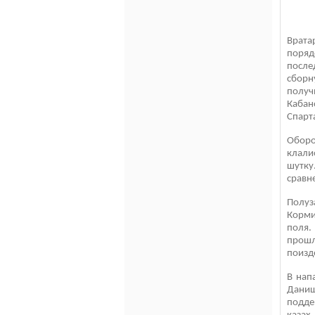
Врата
поряд
после
сборн
получ
Кабан
Спарт
Обор
клали
шутку
сравн
Полуз
Корми
поля.
прошл
поизд
В нап
Дани
подде