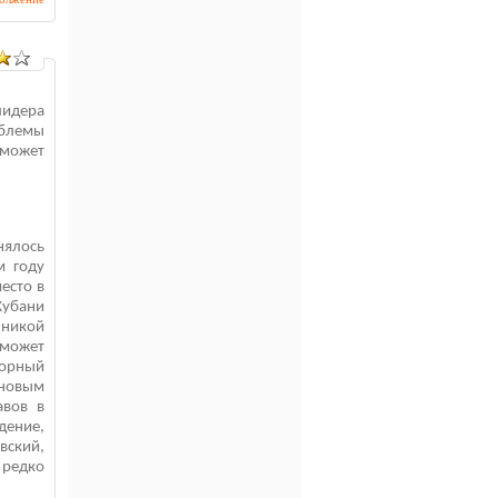
лидера
облемы
сможет
нялось
м году
есто в
Кубани
хникой
сможет
орный
яновым
авов в
дение,
ский,
 редко