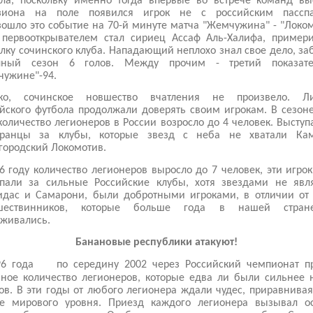
ола, поскольку именно тогда впервые во встрече команд вы
зиона на поле появился игрок не с российским пасспа
ошло это событие на 70-й минуте матча "Жемчужина" - "Локо
 первооткрывателем стал сириец Ассаф Аль-Халифа, пример
лку сочинского клуба. Нападающий неплохо знал свое дело, за
лный сезон 6 голов. Между прочим - третий показат
чужине"-94.
ко, сочинское новшество вчатления не произвело. Л
йского футбола продолжали доверять своим игрокам. В сезон
количество легионеров в России возросло до 4 человек. Выступ
транцы за клубы, которые звезд с неба не хватали Ка
ородский Локомотив.
6 году количество легионеров выросло до 7 человек, эти игро
упали за сильные Российские клубы, хотя звездами не явля
идас и Самарони, были добротными игроками, в отличии от 
шествинников, которые больше года в нашей стра
живались.
Банановые республики атакуют!
96 года
по середину 2002 через Российский чемпионат п
ное количество легионеров, которые едва ли были сильнее 
ов. В эти годы от любого легионера ждали чудес, приравнивая
де мирового уровня. Приезд каждого легионера вызывал о