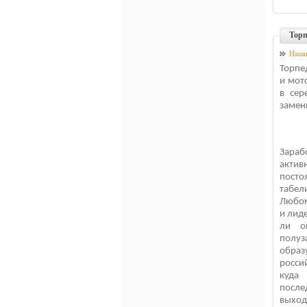
Торп
Наши
Торпе
и мот
в сер
замен
Зараб
актив
посто
табел
Любом
и лид
ли о
полуз
образ
росси
куда
после
выход