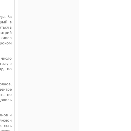
ды. За
орый в
ться в
митрий
лкипер
гроком
число
й злую
у, по
рянов,
центре
ить по
доволь
анов и
лжной
е есть