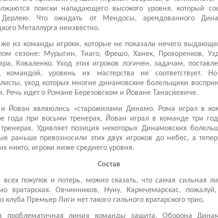
олжаются поиски нападающего высокого уровня, который сос
 Дерлею. Что ожидать от Мендосы, арендованного Дин
кого Металлурга неизвестно.
же из команды игроки, которые не показали нечего выдающе
ом сезоне: Мурыгин, Тиаго, Фрешо, Ханек, Прохоренков, Уз
ра, Коваленко. Уход этих игроков логичен, задачам, постав
д командой, уровень их мастерства не соответствует. Но
листы, уход которых многие динамовские болельщики воспри
. Речь идет о Романе Березовском и Йоване Танасиевиче.
 и Йован являюлись «старожилами Динамо. Рома играл в ко
е года при восьми тренерах, Йован играл в команде три го
тренерах. Удивляет позиция некоторых Динамовских болельщ
ые раньше превозносили этих двух игроков до небес, а тепе
их никто, игроки ниже среднего уровня.
Состав
 всех покупок и потерь, можно сказать, что самая сильная л
мо вратарская. Овчинников, Нуну, Кармчемарскас, пожалуй,
о клуба Премьер Лиги нет такого сильного вратарского трио.
я проблематичная линия команды защита. Оборона Дина