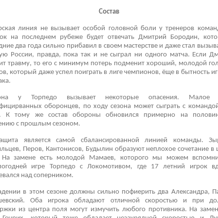
Состав
рская линия не вызывает особой головной боли у тренеров коман
ок на последнем рубеже будет отвечать Дмитрий Бородин, кот
дние два года сильно прибавил в своем мастерстве и даже стал вызыва
ую России, правда, пока так и не сыграл ни одного матча. Если Д
ит травму, то его с минимум потерь подменит хороший, молодой го
ов, который даже успел поиграть в лиге чемпионов, ёще в бытность и
ака.
она у Торпедо вызывает некоторые опасения. Малое 
фицирванных оборонцев, по ходу сезона может сыграть с командо
. К тому же состав обороны обновился примерно на половин
ению с прошлым сезоном.
ащита является самой сбалансированной линией команды. Зы
льцев, Перов, Кантонисов, Будылин образуют неплохое сочетание в 
 На замене есть молодой Мамаев, которого мы можем вспомн
огодней игре Торпедо с Локомотивом, где 17 летний игрок в
евался над соперником.
адении в этом сезоне должны сильно пофиерить два Александра, П
шевский. Оба игрока обладают отличной скоростью и при до
ржки из центра поля могут измучить любого противника. На замен