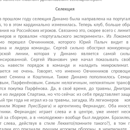
Селекция
в прошлом году селекция Динамо была направлена на португа
, то в этом кардинально изменилась. Теперь клуб, больше об
ния на Российских игроков. Связанно это, скорее всего с лими
неров и провалом «португальского эксперимента». Из Локомо
мо перешел Овчинников, которого Юрий Палыч видит в
тана и лидера команды. Сергей сильно обострил конкуренц
арской линии, которая у Динамо является самой сил
ансированной. Сергей Иванович уже начал показывать своё
ясь навести порядок в команде и наладить микроклимат.
чается не очень. Говорят, что именно Овчинников спровоци
ликт Семина и Коштиньи. Также Динамо пополнилось Семш
овым, Парфенёновым. Самым нелогичным, непонятным трансф
тся покупка Парфёнова. Да, в своё время, до травмы, Дмитр
 из лидеров Спартака, но что сейчас из себя представляет защ
ый три года не играл из-за травмы, загадка. Из легионеров
ко
нили Жорже Луис(Брага) и аргентинец Фернандес. Оба иност
тники. Фернандес играет слева и в центре, уже имеет неск
й за сборную, а в «молодежке» вообще был лидером. Бразиле
т слева, действуя в стиле Лекхето(помните такого?), в том 
галии его признали лучшим игроком обороны, в чемпионате.