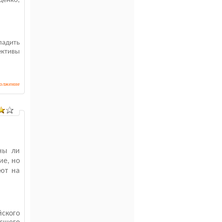
ценко,
ладить
ективы
олжение
ны ли
ие, но
ают на
ского