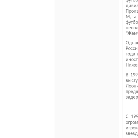
футб
диви
Произ
М, а
футбо
непо
"Жем
Одна
Росси
года 
инос
Нижег
В 199
выст
Леон
пред
задер
C
19
огром
игрок
звез