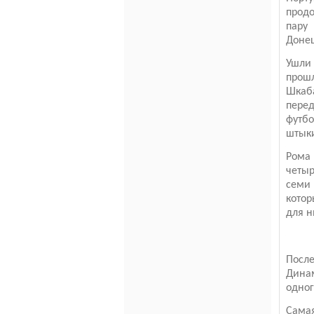
прод
пару
Донец
Ушли 
прошл
Шкаба
пере
футбо
штыки
Рома
четыр
семи 
котор
для н
После
Дина
одног
Сама