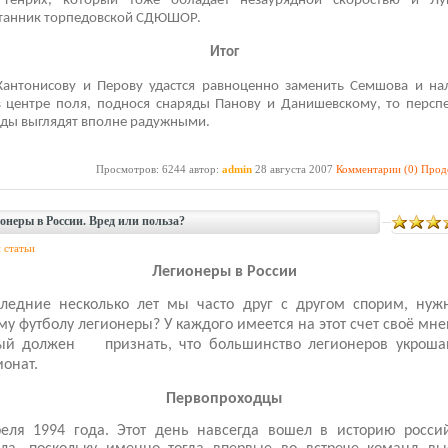
 Генрих, который тоже обладает незаурядной скоростью и Лу
танник торпедовской СДЮШОР.
Итог
Кантонисову и Перову удастся равноценно заменить Семшова и на
в центре поля, поднося снаряды Панову и Данишевскому, то персп
ды выглядят вполне радужными.
Просмотров: 6244 автор:
admin
28 августа 2007
Комментарии (0)
Прод
онеры в России. Вред или польза?
 статьи
Легионеры в России
следние несколько лет мы часто друг с другом спорим, нуж
у футболу легионеры? У каждого имеется на этот счет своё мне
ый должен
признать, что большинство легионеров укрош
онат.
Первопроходцы
еля 1994 года. Этот день навсегда вошел в историю россий