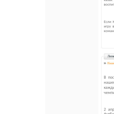
казах
воспи
Если 
игру 
коман
Леги
Наши
В по
нашем
кажд
чемпи
2 апр