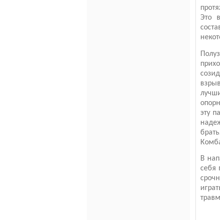
протя
Это 
соста
некот
Полуз
прих
сози
взры
лучши
опорн
эту п
наде
брат
Комба
В нап
себя 
сроч
играт
травм