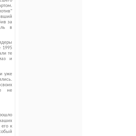
сшего
ртом.
мотив"
ивший
бив за
ель в
идеры
е 1995
али те
маз и
ки уже
лись.
своих
не не
рошло
наших
 его к
собый